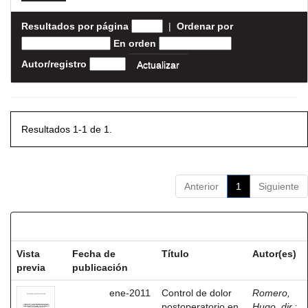
Resultados por página
|
Ordenar por
En orden
Autor/registro
Resultados 1-1 de 1.
Anterior
1
Siguiente
Resultados por ítem:
Vista
Fecha de
Título
Autor(es)
previa
publicación
ene-2011
Control de dolor
Romero,
postoperatorio en
Hugo, dir.
;