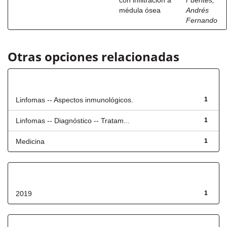
con infiltración a
Fuentes,
médula ósea
Andrés
Fernando
Otras opciones relacionadas
Título
Linfomas -- Aspectos inmunológicos.
1
Linfomas -- Diagnóstico -- Tratam...
1
Medicina
1
Fecha de lanzamiento
2019
1
Has File(s)