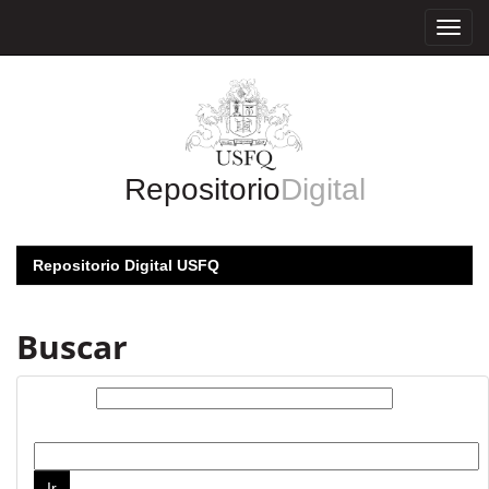
Skip
navigation
Repositorio
Digital
Repositorio Digital USFQ
Buscar
Buscar:
por