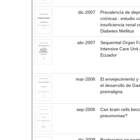
dic-2007
Prevalencía de dep
crónicas : estudio 
insuficiencia renal 
Diabetes Mellitus
abr-2007
Sequential Organ Fa
Intensive Care Unit 
Ecuador
mar-2006
El envejecimiento y 
el desarrollo de Gast
premaligna
sep-2006
Can brain cells bec
pneumoniae?
dic-2009
Bacteremia en pacie