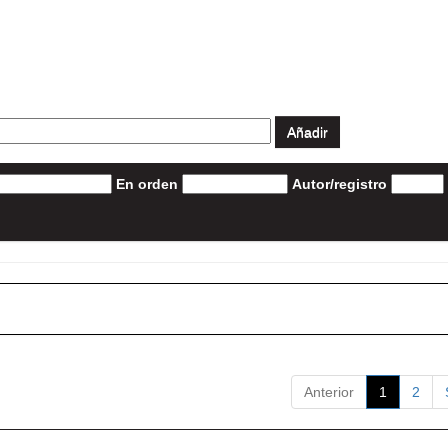
En orden
Autor/registro
Anterior
1
2