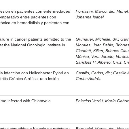
resión en pacientes con enfermedades
Fornasini, Marco, dir.
;
Muriel
comparativo entre pacientes con
Johanna Isabel
crónica en hemodiálisis y pacientes con
ilure in cancer patients admitted to the
Grunauer, Michelle, dir.
;
Garr
at the National Oncologic Institute in
Morales, Juan Pablo
;
Brione
Claudett, Killen
;
Briones Clau
Mónica
;
Vera Jurado, Veróni
Sánchez H, Alberto
;
Cruz, Cr
la infección con Helicobacter Pylori en
Castillo, Carlos, dir.
;
Castillo 
ritis Crónica Atrófica: una lesión
Carlos Andrés
ome infected with Chlamydia
Palacios Verdú, María Gabrie
ntes sometidos a biopsia de próstata :
Fornasini, Marco, dir.
;
Velasc