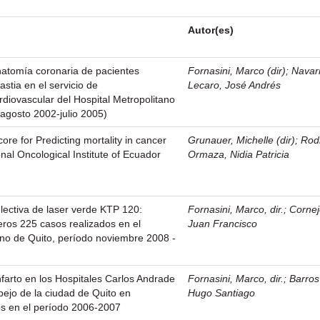
Autor(es)
natomía coronaria de pacientes
Fornasini, Marco (dir)
;
Navar
stia en el servicio de
Lecaro, José Andrés
rdiovascular del Hospital Metropolitano
 agosto 2002-julio 2005)
re for Predicting mortality in cancer
Grunauer, Michelle (dir)
;
Rod
onal Oncological Institute of Ecuador
Ormaza, Nidia Patricia
lectiva de laser verde KTP 120:
Fornasini, Marco, dir.
;
Cornej
meros 225 casos realizados en el
Juan Francisco
ano de Quito, período noviembre 2008 -
infarto en los Hospitales Carlos Andrade
Fornasini, Marco, dir.
;
Barros
ejo de la ciudad de Quito en
Hugo Santiago
os en el período 2006-2007