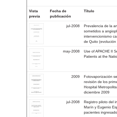
Resultados por ítem:
Vista
Fecha de
Título
previa
publicación
jul-2008
Prevalencia de la a
sometidos a angiopla
intervencionismo ca
de Quito (evolución
may-2008
Use of APACHE II Sco
Patients at the Nati
2009
Fotovaporización se
revisión de los pri
Hospital Metropolit
diciembre 2009
jul-2008
Registro piloto del 
Marín y Eugenio Esp
pacientes ingresad