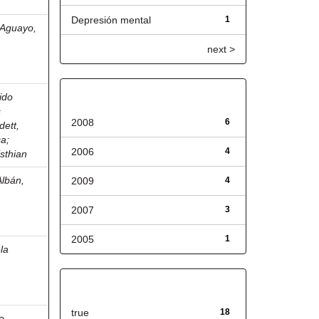
Depresión mental
1
 Aguayo,
next >
Fecha de lanzamiento
ido
s
2008
6
dett,
ca
;
2006
4
isthian
Albán,
2009
4
2007
3
2005
1
la
Has File(s)
true
18
o