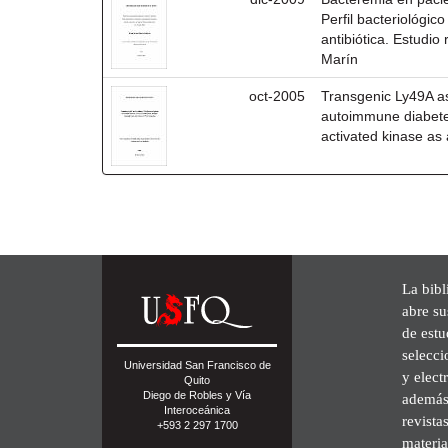
Perfil bacteriológic
antibiótica. Estudio
Marín
oct-2005
Transgenic Ly49A as 
autoimmune diabetes
activated kinase as 
La bibl
abre su
de est
selecci
Universidad San Francisco de
y elect
Quito
Diego de Robles y Vía
además 
Interoceánica
revista
+593 2 297 1700
materia