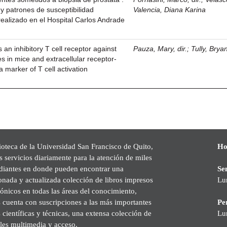
o y patrones de susceptibilidad
Valencia, Diana Karina
 realizado en el Hospital Carlos Andrade
an inhibitory T cell receptor against
Pauza, Mary, dir.
;
Tully, Brya
 in mice and extracellular receptor-
a marker of T cell activation
ioteca de la Universidad San Francisco de Quito,
Ho
s servicios diariamente para la atención de miles
udiantes en donde pueden encontrar una
Se
onada y actualizada colección de libros impresos
Lu
rónicos en todas las áreas del conocimiento,
cuenta con suscripciones a las más importantes
Pe
s científicas y técnicas, una extensa colección de
Lu
les multimedia y acceso.