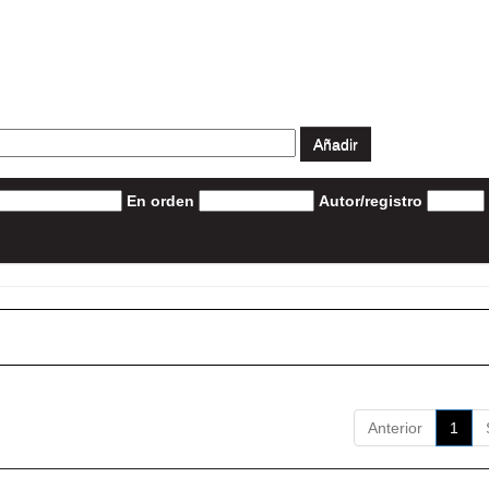
En orden
Autor/registro
Anterior
1