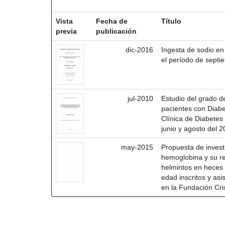
Resultados por ítem:
Vista
Fecha de
Título
previa
publicación
dic-2016
Ingesta de sodio e
el período de sept
jul-2010
Estudio del grado d
pacientes con Diabe
Clínica de Diabetes
junio y agosto del 
may-2015
Propuesta de investi
hemoglobina y su re
helmintos en heces 
edad inscritos y asi
en la Fundación Cri