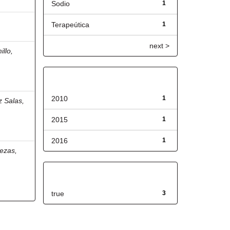
Sodio
1
Terapeútica
1
next >
llo,
Fecha de lanzamiento
2010
1
z Salas,
2015
1
2016
1
ezas,
Has File(s)
true
3