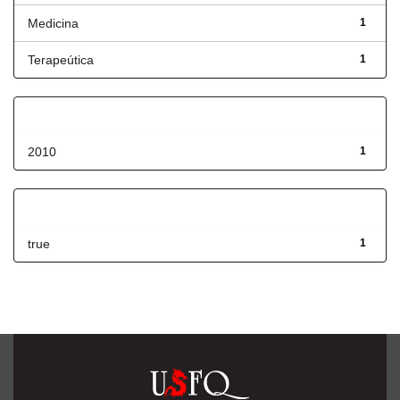
Medicina
1
Terapeútica
1
Fecha de lanzamiento
2010
1
Has File(s)
true
1