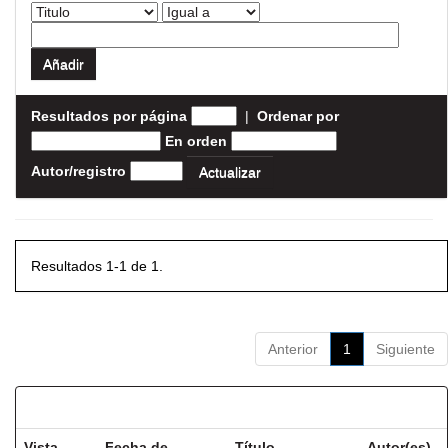
Resultados por página
|
Ordenar por
En orden
Autor/registro
Resultados 1-1 de 1.
Anterior
1
Siguiente
Resultados por ítem:
Vista
Fecha de
Título
Autor(es)