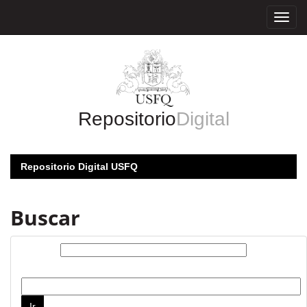
Skip
navigation
Repositorio
Digital
Repositorio Digital USFQ
Buscar
Buscar:
por