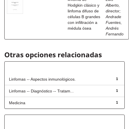
Hodgkin clásico y
Alberto,
linfoma difuso de
director
;
células B grandes
Andrade
con infiltración a
Fuentes,
médula ósea
Andrés
Fernando
Otras opciones relacionadas
Título
Linfomas -- Aspectos inmunológicos.
1
Linfomas -- Diagnóstico -- Tratam...
1
Medicina
1
Has File(s)