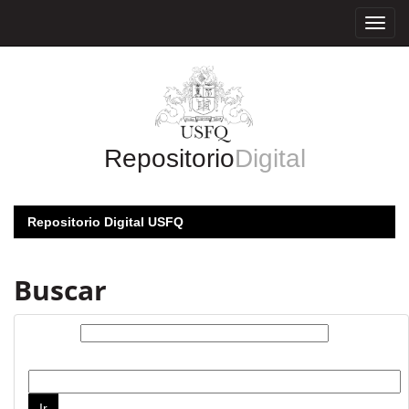
Skip
navigation
Repositorio
Digital
Repositorio Digital USFQ
Buscar
Buscar:
por