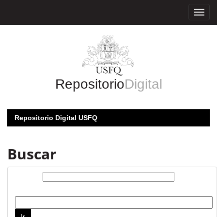
Skip
navigation
Repositorio
Digital
Repositorio Digital USFQ
Buscar
Buscar:
por