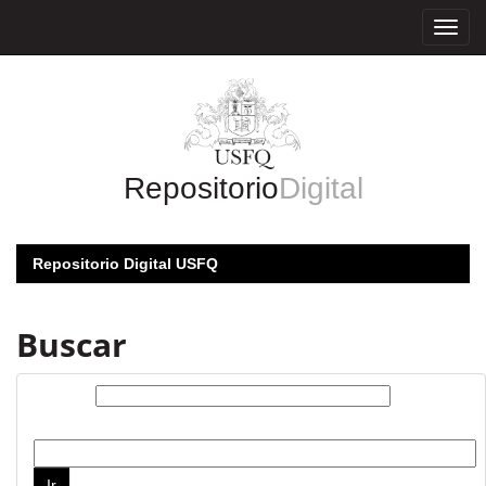
Skip
navigation
Repositorio
Digital
Repositorio Digital USFQ
Buscar
Buscar:
por