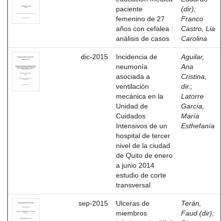
paciente
(dir)
;
femenino de 27
Franco
años con cefalea :
Castro, Lia
análisis de casos
Carolina
dic-2015
Incidencia de
Aguilar,
neumonía
Ana
asociada a
Cristina,
ventilación
dir.
;
mecánica en la
Latorre
Unidad de
García,
Cuidados
María
Intensivos de un
Esthefanía
hospital de tercer
nivel de la ciudad
de Quito de enero
a junio 2014
estudio de corte
transversal
sep-2015
Ulceras de
Terán,
miembros
Faud (dir)
;