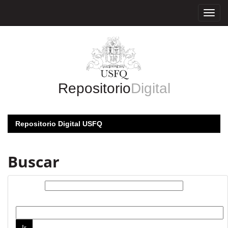
Skip
navigation
Repositorio
Digital
Repositorio Digital USFQ
Buscar
Buscar:
por