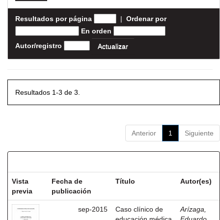
Resultados por página
|
Ordenar por
En orden
Autor/registro
Resultados 1-3 de 3.
Anterior
1
Siguiente
Resultados por ítem:
Vista
Fecha de
Título
Autor(es)
previa
publicación
sep-2015
Caso clínico de
Arízaga,
educación médica
Eduardo