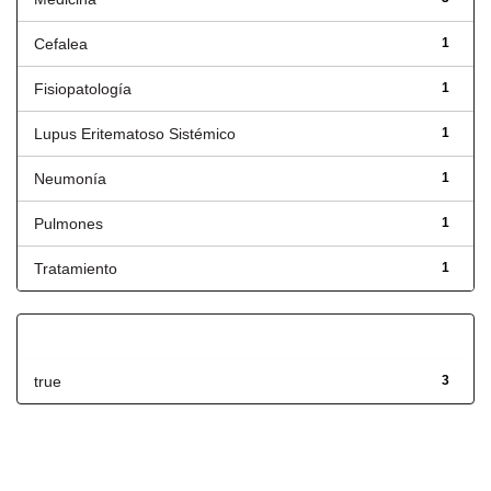
Cefalea
1
Fisiopatología
1
Lupus Eritematoso Sistémico
1
Neumonía
1
Pulmones
1
Tratamiento
1
Has File(s)
true
3