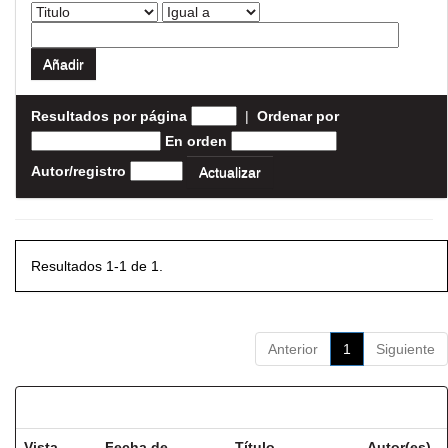
Resultados por página
|
Ordenar por
En orden
Autor/registro
Resultados 1-1 de 1.
Anterior
1
Siguiente
Resultados por ítem:
Vista
Fecha de
Título
Autor(es)