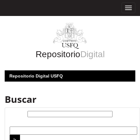
Skip
navigation
Repositorio
Digital
Repositorio Digital USFQ
Buscar
Buscar:
por