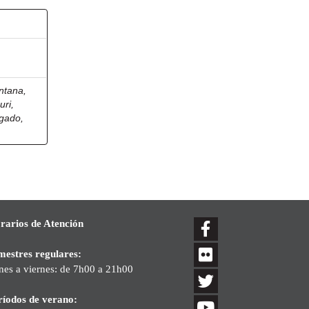
ntana,
uri,
gado,
rarios de Atención
mestres regulares:
nes a viernes: de 7h00 a 21h00
ríodos de verano: