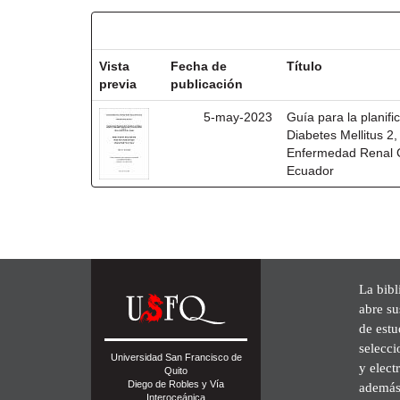
Resultados por ítem:
Vista
Fecha de
Título
previa
publicación
5-may-2023
Guía para la planifi
Diabetes Mellitus 2
Enfermedad Renal Cr
Ecuador
La bibl
abre su
de est
selecci
Universidad San Francisco de
y elect
Quito
Diego de Robles y Vía
además 
Interoceánica