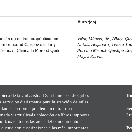
Autor(es)
cación de dietas terapéuticas en
Villar, Mónica, dir.
;
Albuja Qui
, Enfermedad Cardiovascular y
Natalia Alejandra
;
Tinoco Tac
ónica : Clínica la Merced Quito -
Adriana Mishell
;
Quishpe Del
Mayra Karina
ioteca de la Universidad San Francisco de Quito,
Ho
s servicios diariamente para la atención de miles
udiantes en donde pueden encontrar una
Se
onada y actualizada colección de libros impresos
Lu
rónicos en todas las áreas del conocimiento,
cuenta con suscripciones a las más importantes
Pe