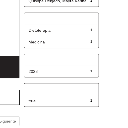
Quishpe Delgado, Mayra Karina
1
Título
Dietoterapia
1
Medicina
1
Fecha de lanzamiento
2023
1
Has File(s)
true
1
Siguiente