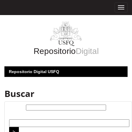
Skip
navigation
Repositorio
Digital
Repositorio Digital USFQ
Buscar
Buscar:
por