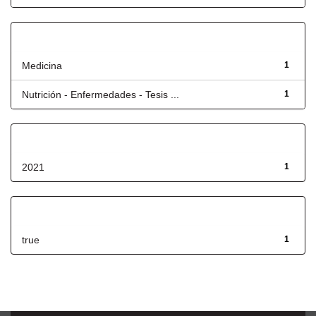
Título
Medicina
1
Nutrición - Enfermedades - Tesis ...
1
Fecha de lanzamiento
2021
1
Has File(s)
true
1