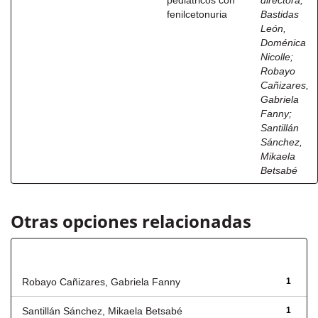
pediátricos con
directora
;
fenilcetonuria
Bastidas
León,
Doménica
Nicolle
;
Robayo
Cañizares,
Gabriela
Fanny
;
Santillán
Sánchez,
Mikaela
Betsabé
Otras opciones relacionadas
Autor
Robayo Cañizares, Gabriela Fanny
1
Santillán Sánchez, Mikaela Betsabé
1