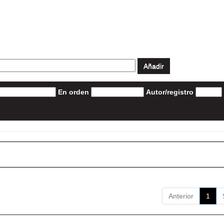
En orden
Autor/registro
Anterior
1