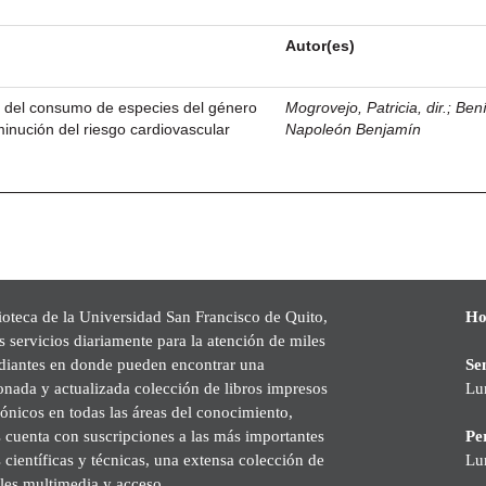
Autor(es)
o del consumo de especies del género
Mogrovejo, Patricia, dir.
;
Bení
minución del riesgo cardiovascular
Napoleón Benjamín
ioteca de la Universidad San Francisco de Quito,
Ho
s servicios diariamente para la atención de miles
udiantes en donde pueden encontrar una
Se
onada y actualizada colección de libros impresos
Lu
rónicos en todas las áreas del conocimiento,
cuenta con suscripciones a las más importantes
Pe
s científicas y técnicas, una extensa colección de
Lu
les multimedia y acceso.