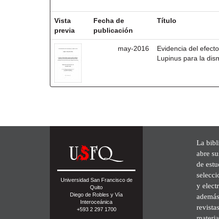
Resultados por ítem:
Vista
Fecha de
Título
previa
publicación
may-2016
Evidencia del efect
Lupinus para la dis
La bibl
abre su
de est
selecci
Universidad San Francisco de
y elect
Quito
Diego de Robles y Vía
además 
Interoceánica
revista
+593 2 297 1700
materia