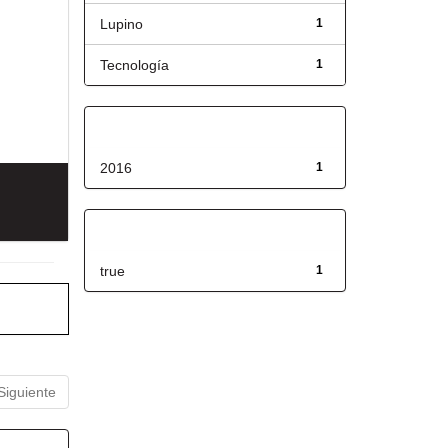
Lupino
1
Tecnología
1
Fecha de lanzamiento
2016
1
Has File(s)
true
1
Siguiente