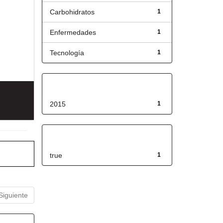
Carbohidratos
1
Enfermedades
1
Tecnología
1
Fecha de lanzamiento
2015
1
Has File(s)
true
1
Siguiente