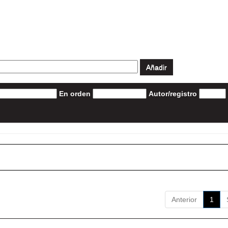
En orden
Autor/registro
Anterior
1