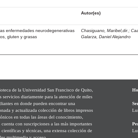
Autor(es)
 las enfermedades neurodegenerativas
Chasiguano, Maribel,dir.
;
Ca
tos, gluten y grasas
Galarza, Daniel Alejandro
ioteca de la Universidad San Francisco de Quito,
Ho
s servicios diariamente para la atención de miles
udiantes en donde pueden encontrar una
Se
onada y actualizada colección de libros impresos
Lu
rónicos en todas las áreas del conocimiento,
cuenta con suscripciones a las más importantes
Pe
s científicas y técnicas, una extensa colección de
Lu
les multimedia y acceso.