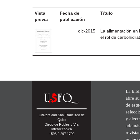
Resultados por ítem:
Vista
Fecha de
Título
previa
publicación
dic-2015
La alimentación en
el rol de carbohidra
La bibl
abre su
de est
selecci
Universidad San Francisco de
y elect
Quito
Diego de Robles y Vía
además 
Interoceánica
revista
+593 2 297 1700
materia