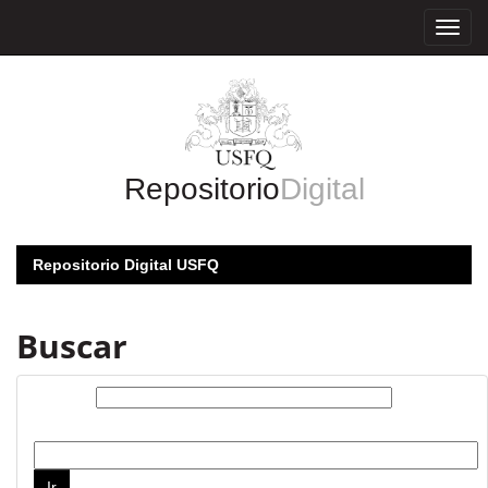
Skip
navigation
Repositorio
Digital
Repositorio Digital USFQ
Buscar
Buscar:
por