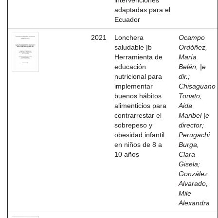
intervenciones
adaptadas para el
Ecuador
2021
Lonchera
Ocampo
saludable |b
Ordóñez,
Herramienta de
María
educación
Belén, |e
nutricional para
dir.
;
implementar
Chisaguano
buenos hábitos
Tonato,
alimenticios para
Aida
contrarrestar el
Maribel |e
sobrepeso y
director
;
obesidad infantil
Perugachi
en niños de 8 a
Burga,
10 años
Clara
Gisela
;
González
Alvarado,
Mile
Alexandra