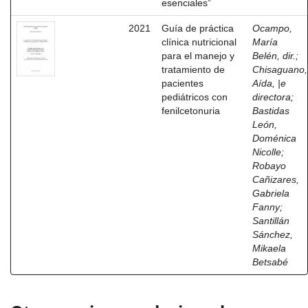
esenciales”
2021
Guía de práctica
Ocampo,
clínica nutricional
María
para el manejo y
Belén, dir.
;
tratamiento de
Chisaguano,
pacientes
Aída, |e
pediátricos con
directora
;
fenilcetonuria
Bastidas
León,
Doménica
Nicolle
;
Robayo
Cañizares,
Gabriela
Fanny
;
Santillán
Sánchez,
Mikaela
Betsabé