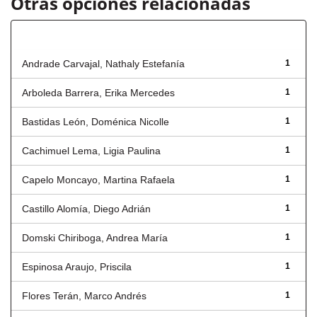
Otras opciones relacionadas
Autor
Andrade Carvajal, Nathaly Estefanía
1
Arboleda Barrera, Erika Mercedes
1
Bastidas León, Doménica Nicolle
1
Cachimuel Lema, Ligia Paulina
1
Capelo Moncayo, Martina Rafaela
1
Castillo Alomía, Diego Adrián
1
Domski Chiriboga, Andrea María
1
Espinosa Araujo, Priscila
1
Flores Terán, Marco Andrés
1