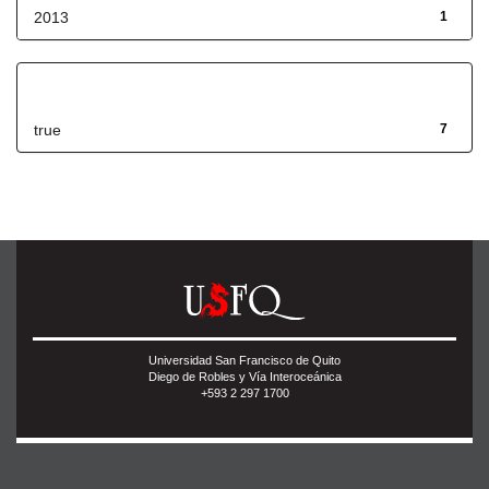
2013
1
Has File(s)
true
7
Universidad San Francisco de Quito
Diego de Robles y Vía Interoceánica
+593 2 297 1700