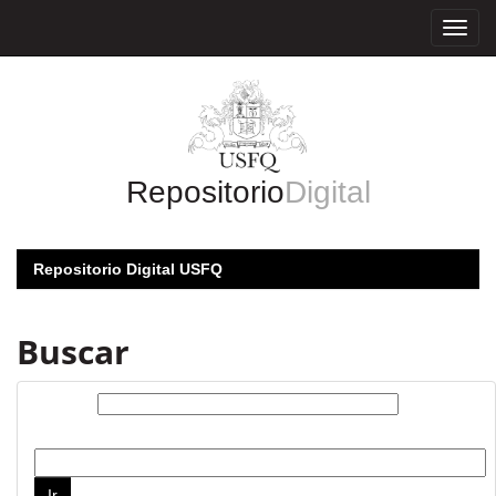
Skip
navigation
Repositorio
Digital
Repositorio Digital USFQ
Buscar
Buscar:
por