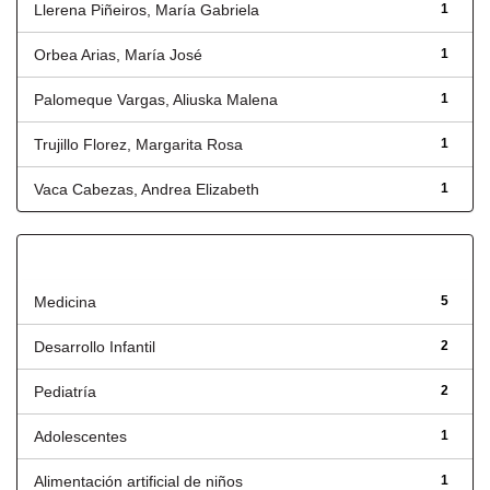
Llerena Piñeiros, María Gabriela
1
Orbea Arias, María José
1
Palomeque Vargas, Aliuska Malena
1
Trujillo Florez, Margarita Rosa
1
Vaca Cabezas, Andrea Elizabeth
1
Título
Medicina
5
Desarrollo Infantil
2
Pediatría
2
Adolescentes
1
Alimentación artificial de niños
1