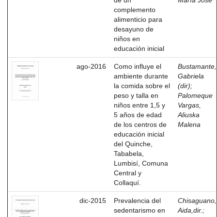
de un
María José
complemento
alimenticio para
desayuno de
niños en
educación inicial
ago-2016
Como influye el
Bustamante,
ambiente durante
Gabriela
la comida sobre el
(dir)
;
peso y talla en
Palomeque
niños entre 1,5 y
Vargas,
5 años de edad
Aliuska
de los centros de
Malena
educación inicial
del Quinche,
Tababela,
Lumbisí, Comuna
Central y
Collaquí.
dic-2015
Prevalencia del
Chisaguano,
sedentarismo en
Aida,dir.
;