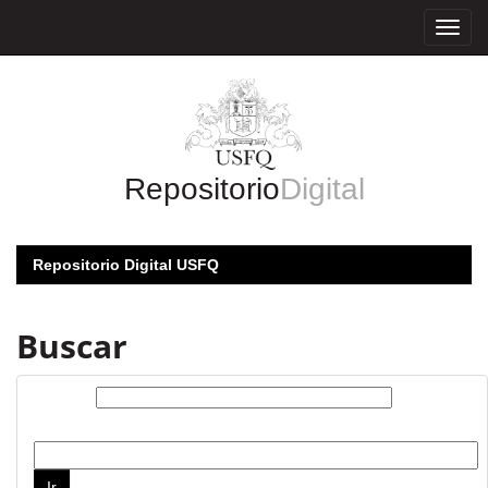
Skip
navigation
Repositorio
Digital
Repositorio Digital USFQ
Buscar
Buscar:
por