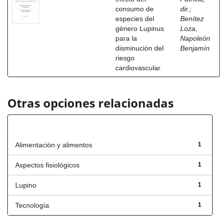
consumo de
dir.
;
especies del
Benítez
género Lupinus
Loza,
para la
Napoleón
disminución del
Benjamín
riesgo
cardiovascular
Otras opciones relacionadas
Título
Alimentación y alimentos
1
Aspectos fisiológicos
1
Lupino
1
Tecnología
1