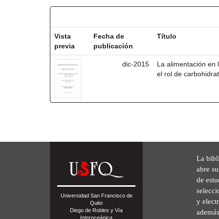
Resultados por ítem:
Vista
Fecha de
Título
previa
publicación
dic-2015
La alimentación en
el rol de carbohidra
La bibl
abre su
de est
selecci
Universidad San Francisco de
y elect
Quito
Diego de Robles y Vía
además 
Interoceánica