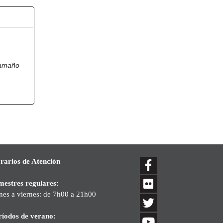
amaño
rarios de Atención
mestres regulares:
nes a viernes: de 7h00 a 21h00
ríodos de verano: