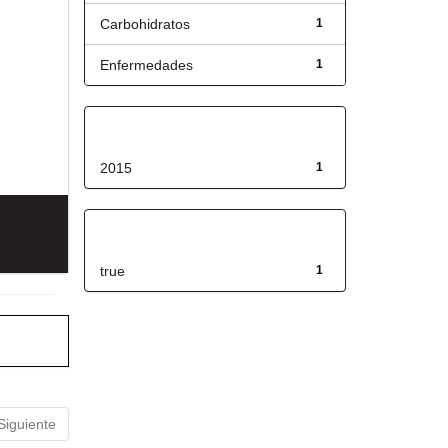
Carbohidratos
1
Enfermedades
1
Fecha de lanzamiento
2015
1
Has File(s)
true
1
Siguiente