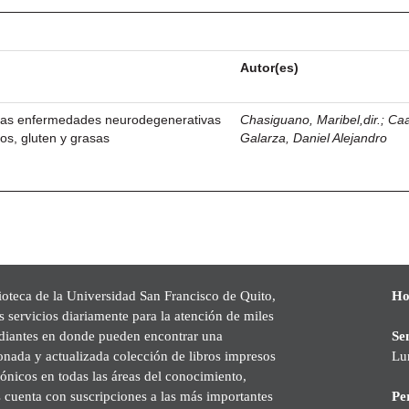
Autor(es)
 las enfermedades neurodegenerativas
Chasiguano, Maribel,dir.
;
Ca
tos, gluten y grasas
Galarza, Daniel Alejandro
ioteca de la Universidad San Francisco de Quito,
Ho
s servicios diariamente para la atención de miles
udiantes en donde pueden encontrar una
Se
onada y actualizada colección de libros impresos
Lu
rónicos en todas las áreas del conocimiento,
cuenta con suscripciones a las más importantes
Pe