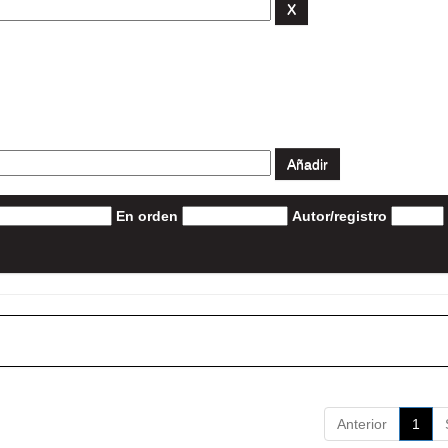
En orden
Autor/registro
Anterior
1