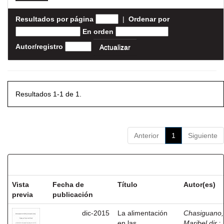
Resultados por página
|
Ordenar por
En orden
Autor/registro
Resultados 1-1 de 1.
Anterior
1
Siguiente
Resultados por ítem:
Vista
Fecha de
Título
Autor(es)
previa
publicación
dic-2015
La alimentación
Chasiguano,
en las
Maribel,dir.
;