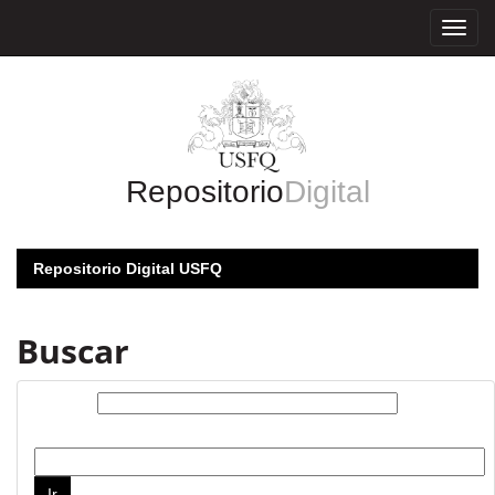
Skip
navigation
Repositorio
Digital
Repositorio Digital USFQ
Buscar
Buscar:
por