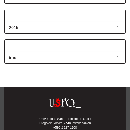
Fecha de lanzamiento
2015
1
Has File(s)
true
1
Universidad San Francisco de Quito
Diego de Robles y Vía Interoceánica
+593 2 297 1700