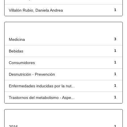
Villalón Rubio, Daniela Andrea
1
Título
Medicina
3
Bebidas
1
Consumidores
1
Desnutrición - Prevención
1
Enfermedades inducidas por la nut...
1
Trastornos del metabolismo - Aspe...
1
Fecha de lanzamiento
2016
1