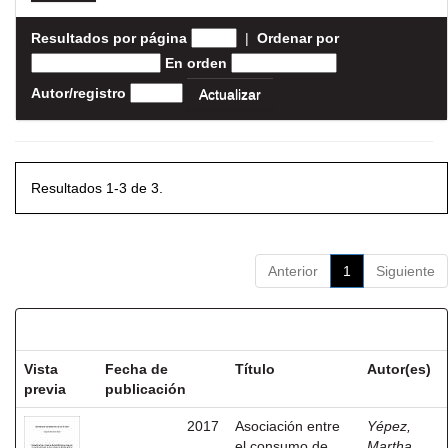
Resultados por página
|
Ordenar por
En orden
Autor/registro
Resultados 1-3 de 3.
Anterior
1
Siguiente
Resultados por ítem:
Vista
Fecha de
Título
Autor(es)
previa
publicación
2017
Asociación entre
Yépez,
el consumo de
Martha,