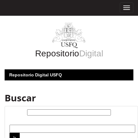
Skip
navigation
Repositorio
Digital
Repositorio Digital USFQ
Buscar
Buscar:
por