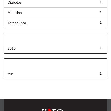
Diabetes
1
Medicina
1
Terapeútica
1
Fecha de lanzamiento
2010
1
Has File(s)
true
1