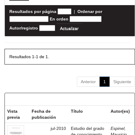
Resultados por página
|
Ordenar por
En orden
Autor/registro
Resultados 1-1 de 1.
Anterior
1
Siguiente
Resultados por ítem:
Vista
Fecha de
Título
Autor(es)
previa
publicación
jul-2010
Estudio del grado
Espinel,
de conocimiento
Mauricio,