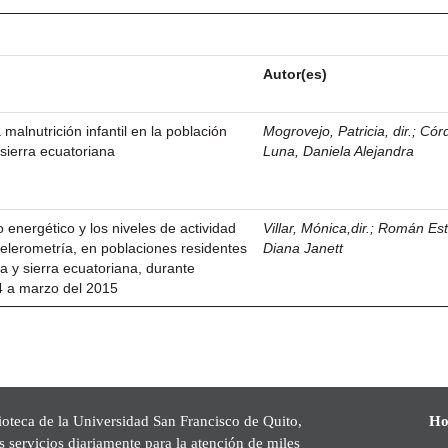
Autor(es)
malnutrición infantil en la población
Mogrovejo, Patricia, dir.
;
Cór
 sierra ecuatoriana
Luna, Daniela Alejandra
 energético y los niveles de actividad
Villar, Mónica,dir.
;
Román Est
acelerometría, en poblaciones residentes
Diana Janett
a y sierra ecuatoriana, durante
4 a marzo del 2015
ioteca de la Universidad San Francisco de Quito,
Ho
s servicios diariamente para la atención de miles