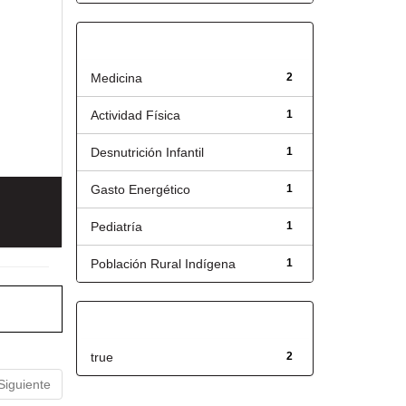
Título
Medicina
2
Actividad Física
1
Desnutrición Infantil
1
Gasto Energético
1
Pediatría
1
Población Rural Indígena
1
Has File(s)
true
2
Siguiente