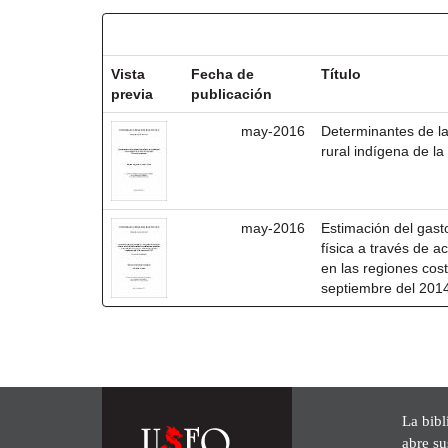
Resultados por ítem:
Vista
Fecha de
Título
previa
publicación
may-2016
Determinantes de la 
rural indígena de la
may-2016
Estimación del gasto
física a través de 
en las regiones cost
septiembre del 201
La bibl
abre su