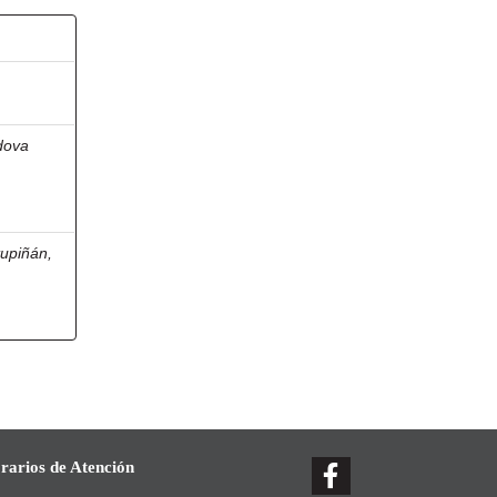
dova
upiñán,
rarios de Atención