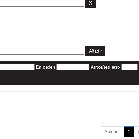
En orden
Autor/registro
Anterior
1