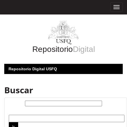
Skip
navigation
Repositorio
Digital
Repositorio Digital USFQ
Buscar
Buscar:
por