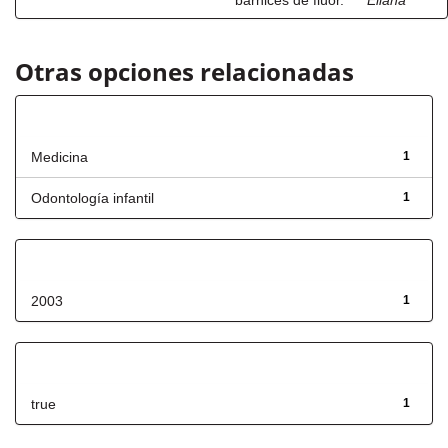
barnices de flúor.
Eliana
Otras opciones relacionadas
Título
Medicina
1
Odontología infantil
1
Fecha de lanzamiento
2003
1
Has File(s)
true
1