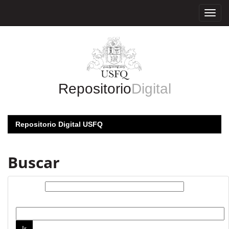
Skip
navigation
Repositorio
Digital
Repositorio Digital USFQ
Buscar
Buscar:
por