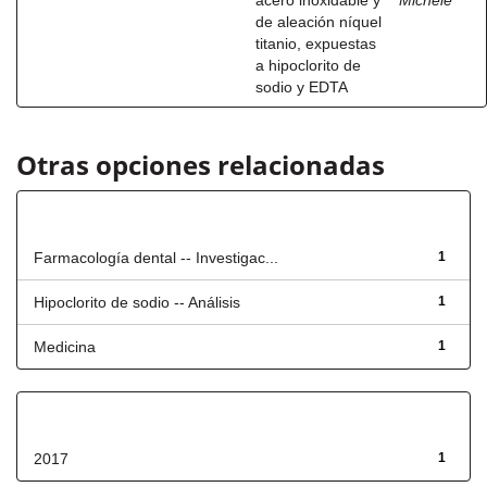
acero inoxidable y
Michele
de aleación níquel
titanio, expuestas
a hipoclorito de
sodio y EDTA
Otras opciones relacionadas
Título
Farmacología dental -- Investigac...
1
Hipoclorito de sodio -- Análisis
1
Medicina
1
Fecha de lanzamiento
2017
1