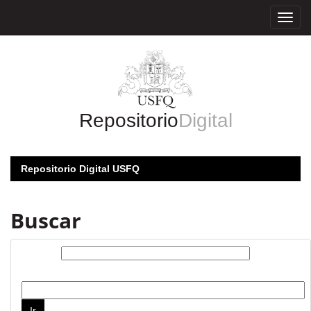
Skip
navigation
Repositorio
Digital
Repositorio Digital USFQ
Buscar
Buscar:
por