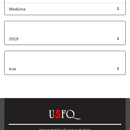
Medicina
1
Fecha de lanzamiento
2019
1
Has File(s)
true
1
Universidad San Francisco de Quito