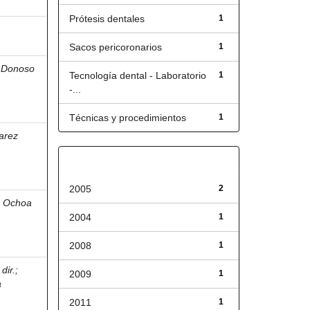
Prótesis dentales
1
Sacos pericoronarios
1
;
Donoso
Tecnología dental - Laboratorio
1
-...
Técnicas y procedimientos
1
arez
Fecha de lanzamiento
2005
2
;
Ochoa
2004
1
2008
1
dir.
;
2009
1
a
2011
1