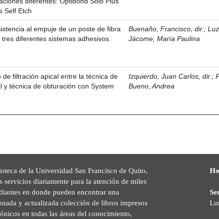
ciones diferentes: Optibond Solo Plus
s Self Etch
stencia al empuje de un poste de fibra
Buenaño, Francisco, dir.
;
Luz
 tres diferentes sistemas adhesivos.
Jácome, María Paulina
de filtración apical entre la técnica de
Izquierdo, Juan Carlos, dir.
;
l y técnica de obturación con System
Bueno, Andrea
ioteca de la Universidad San Francisco de Quito,
Ho
s servicios diariamente para la atención de miles
udiantes en donde pueden encontrar una
Se
onada y actualizada colección de libros impresos
Lu
rónicos en todas las áreas del conocimiento,