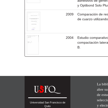
adhesivos de genera
y Optibond Solo Plu
2009
Comparación de resi
de cuarzo utilizando
2004
Estudio comparativo 
compactación latera
B.
La bibl
abre su
de est
selecci
Universidad San Francisco de
y elect
Quito