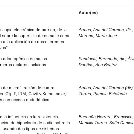
Autor(es)
scopio electrónico de barrido, de la
Armas, Ana del Carmen, dir.
I sobre la superficie de esmalte como
Moreno, María José
 a la aplicación de dos diferentes
vos"
lio odontogénico en sacos
Sandoval, Fernando, dir.
;
Álv
erceros molares incluidos
Dueñas, Ana Beatriz
 de microfiltración de cuatro
Armas, Ana del Carmen (dir)
: Clip F, IRM, Cavit y Ketac molar,
Torres, Pamela Estefanía
s con acceso endodóntico
e la influencia en la resistencia
Buenaño Herrera, Francisco, 
ación de hipoclorito de sodio sobre la
Mantilla Torres, Sofía Daniel
ia, usando dos tipos de sistemas