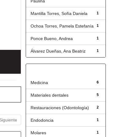
Paulina
Mantilla Torres, Sofía Daniela
1
Ochoa Torres, Pamela Estefanía
1
Ponce Bueno, Andrea
1
Álvarez Dueñas, Ana Beatriz
1
Título
Medicina
6
Materiales dentales
5
Restauraciones (Odontología)
2
Siguiente
Endodoncia
1
Molares
1