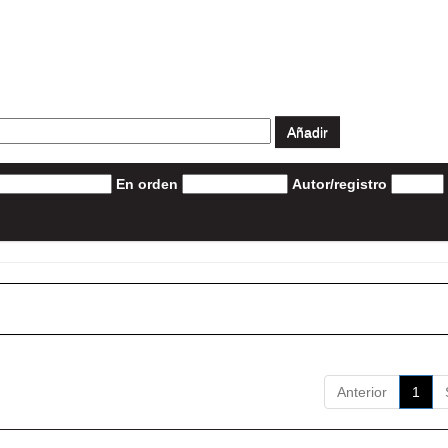
En orden
Autor/registro
Anterior
1