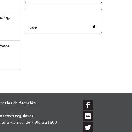
Has File(s)
uriaga
true
6
Ponce
rarios de Atención
mestres regulares:
nes a viernes: de 7h00 a 21h00