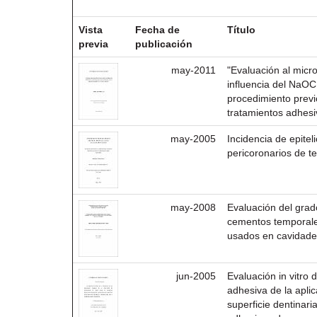
Resultados por ítem:
Vista
Fecha de
Título
previa
publicación
may-2011
"Evaluación al micro
influencia del NaOC
procedimiento previo
tratamientos adhesi
may-2005
Incidencia de epite
pericoronarios de t
may-2008
Evaluación del grado
cementos temporales
usados en cavidade
jun-2005
Evaluación in vitro d
adhesiva de la aplic
superficie dentinar