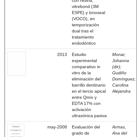
con resina,
vitrebond (3M
ESPE) y lonoseal
(VOCO), en
temporización
dual tras el
tratamiento
endodóntico
2013
Estudio
Monar,
experimental
Johanna
comparativo in
(dir)
;
vitro de la
Gudiño
eliminación del
Domínguez,
barrillo dentinario
Carolina
en el tercio apical
Alejandra
entre Qmix y
EDTA 17% con
activación
ultrasónica pasiva
may-2008
Evaluación del
Armas,
grado de
Ana del