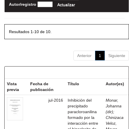
Autor/registro
Resultados 1-10 de 10.
Anterior
1
Siguiente
Resultados por ítem:
Vista
Fecha de
Título
Autor(es)
previa
publicación
jul-2016
Inhibición del
Monar,
precipitado
Johanna
paracloroanilina
(dir)
;
formado por la
Chinizaca
interacción entre
Veloz,