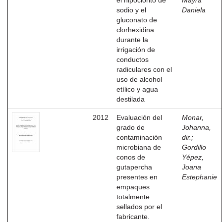
el hipoclorito de
Mayra
sodio y el
Daniela
gluconato de
clorhexidina
durante la
irrigación de
conductos
radiculares con el
uso de alcohol
etílico y agua
destilada
2012
Evaluación del
Monar,
grado de
Johanna,
contaminación
dir.
;
microbiana de
Gordillo
conos de
Yépez,
gutapercha
Joana
presentes en
Estephanie
empaques
totalmente
sellados por el
fabricante.