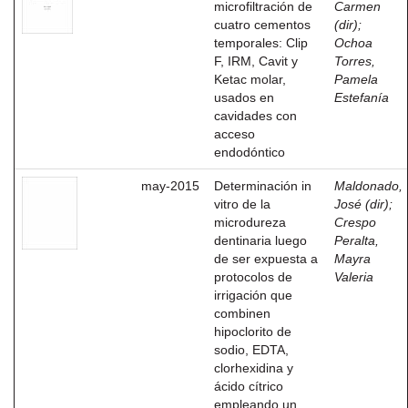
microfiltración de
Carmen
cuatro cementos
(dir)
;
temporales: Clip
Ochoa
F, IRM, Cavit y
Torres,
Ketac molar,
Pamela
usados en
Estefanía
cavidades con
acceso
endodóntico
may-2015
Determinación in
Maldonado,
vitro de la
José (dir)
;
microdureza
Crespo
dentinaria luego
Peralta,
de ser expuesta a
Mayra
protocolos de
Valeria
irrigación que
combinen
hipoclorito de
sodio, EDTA,
clorhexidina y
ácido cítrico
empleando un