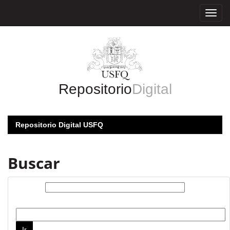
Skip
navigation
Repositorio
Digital
Repositorio Digital USFQ
Buscar
Buscar:
por