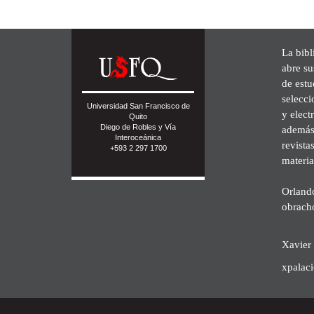
La bibl
abre su
de est
selecci
Universidad San Francisco de
y elect
Quito
Diego de Robles y Vía
además 
Interoceánica
revista
+593 2 297 1700
materia
Orland
obrach
Xavier 
xpalac