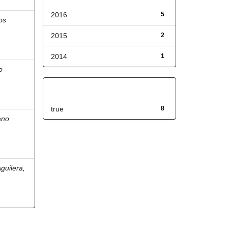
2016
5
os
2015
2
2014
1
o
Has File(s)
true
8
ano
guilera,