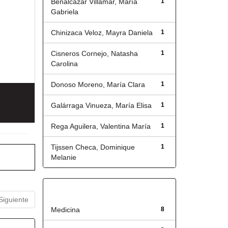
Benalcázar Villamar, María
1
Gabriela
Chinizaca Veloz, Mayra Daniela
1
Cisneros Cornejo, Natasha
1
Carolina
Donoso Moreno, María Clara
1
Galárraga Vinueza, María Elisa
1
Rega Aguilera, Valentina María
1
Tijssen Checa, Dominique
1
Melanie
Título
Siguiente
Medicina
8