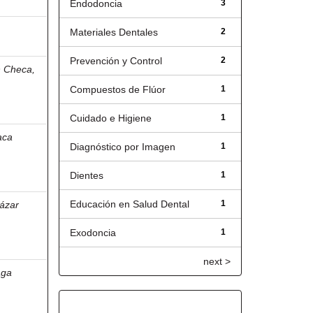
Endodoncia
3
Materiales Dentales
2
Prevención y Control
2
n Checa,
Compuestos de Flúor
1
Cuidado e Higiene
1
aca
Diagnóstico por Imagen
1
Dientes
1
Educación en Salud Dental
1
ázar
Exodoncia
1
next >
aga
Fecha de lanzamiento