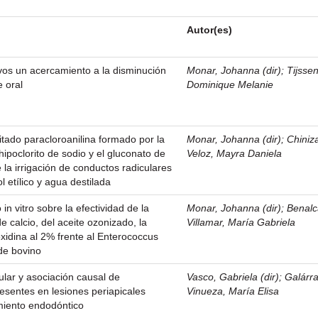
Autor(es)
vos un acercamiento a la disminución
Monar, Johanna (dir)
;
Tijsse
e oral
Dominique Melanie
pitado paracloroanilina formado por la
Monar, Johanna (dir)
;
Chiniz
 hipoclorito de sodio y el gluconato de
Veloz, Mayra Daniela
 la irrigación de conductos radiculares
l etílico y agua destilada
in vitro sobre la efectividad de la
Monar, Johanna (dir)
;
Benalc
e calcio, del aceite ozonizado, la
Villamar, María Gabriela
exidina al 2% frente al Enterococcus
 de bovino
ular y asociación causal de
Vasco, Gabriela (dir)
;
Galárr
sentes en lesiones periapicales
Vinueza, María Elisa
amiento endodóntico