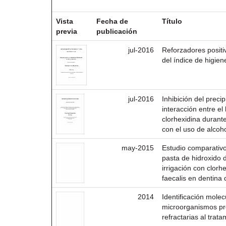
Resultados por ítem:
Vista
Fecha de
Título
previa
publicación
jul-2016
Reforzadores positi
del índice de higien
jul-2016
Inhibición del preci
interacción entre el
clorhexidina durante
con el uso de alcoho
may-2015
Estudio comparativo 
pasta de hidroxido d
irrigación con clorh
faecalis en dentina
2014
Identificación molec
microorganismos pre
refractarias al trat