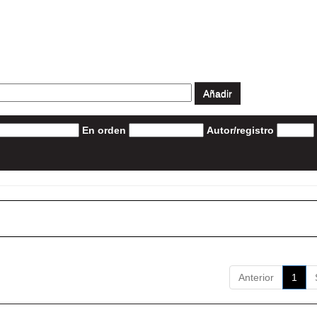
En orden
Autor/registro
Anterior
1