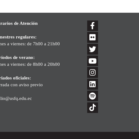
rarios de Atención
mestres regulares:
nes a viernes: de 7h00 a 21h00
ríodos de verano:
nes a viernes: de 8h00 a 20h00
iados oficiales:
rrada con aviso previo
blio@usfq.edu.ec