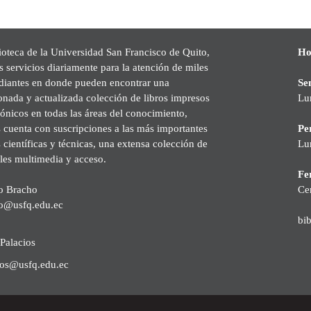
ioteca de la Universidad San Francisco de Quito,
Ho
s servicios diariamente para la atención de miles
udiantes en donde pueden encontrar una
Se
onada y actualizada colección de libros impresos
Lu
rónicos en todas las áreas del conocimiento,
cuenta con suscripciones a las más importantes
Pe
s científicas y técnicas, una extensa colección de
Lu
les multimedia y acceso.
Fer
o Bracho
Ce
o@usfq.edu.ec
bi
Palacios
ios@usfq.edu.ec