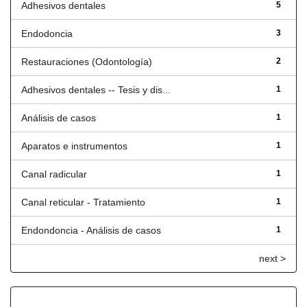
Adhesivos dentales
5
Endodoncia
3
Restauraciones (Odontología)
2
Adhesivos dentales -- Tesis y dis...
1
Análisis de casos
1
Aparatos e instrumentos
1
Canal radicular
1
Canal reticular - Tratamiento
1
Endondoncia - Análisis de casos
1
next >
Fecha de lanzamiento