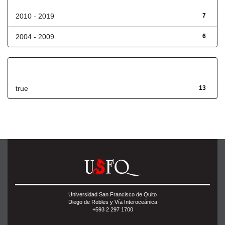
2010 - 2019
7
2004 - 2009
6
Has File(s)
true
13
Universidad San Francisco de Quito
Diego de Robles y Vía Interoceánica
+593 2 297 1700