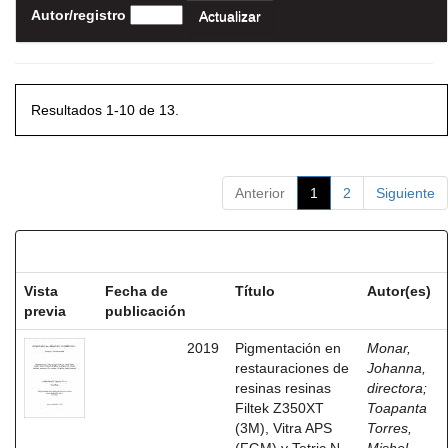
Autor/registro
Resultados 1-10 de 13.
Anterior
1
2
Siguiente
Resultados por ítem:
Vista
Fecha de
Título
Autor(es)
previa
publicación
2019
Pigmentación en
Monar,
restauraciones de
Johanna,
resinas resinas
directora
;
Filtek Z350XT
Toapanta
(3M), Vitra APS
Torres,