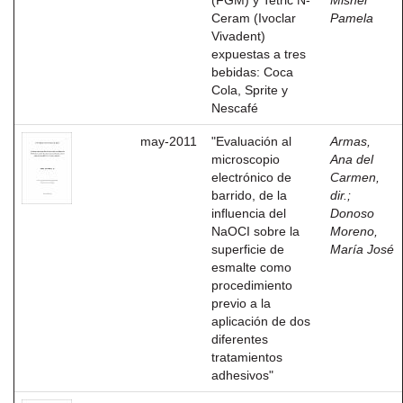
(FGM) y Tetric N-
Mishel
Ceram (Ivoclar
Pamela
Vivadent)
expuestas a tres
bebidas: Coca
Cola, Sprite y
Nescafé
may-2011
"Evaluación al
Armas,
microscopio
Ana del
electrónico de
Carmen,
barrido, de la
dir.
;
influencia del
Donoso
NaOCI sobre la
Moreno,
superficie de
María José
esmalte como
procedimiento
previo a la
aplicación de dos
diferentes
tratamientos
adhesivos"