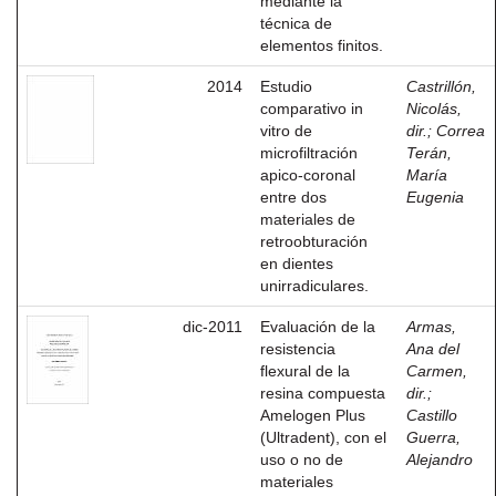
mediante la
técnica de
elementos finitos.
2014
Estudio
Castrillón,
comparativo in
Nicolás,
vitro de
dir.
;
Correa
microfiltración
Terán,
apico-coronal
María
entre dos
Eugenia
materiales de
retroobturación
en dientes
unirradiculares.
dic-2011
Evaluación de la
Armas,
resistencia
Ana del
flexural de la
Carmen,
resina compuesta
dir.
;
Amelogen Plus
Castillo
(Ultradent), con el
Guerra,
uso o no de
Alejandro
materiales