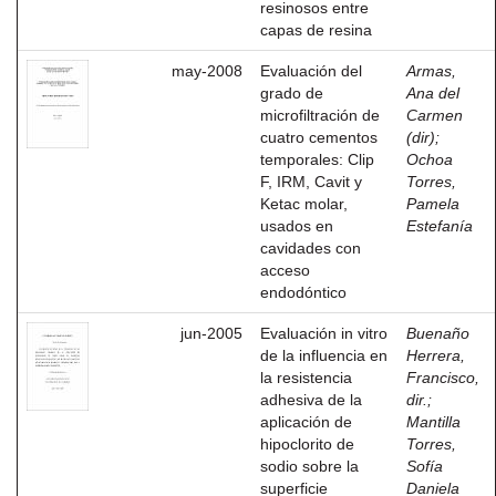
resinosos entre
capas de resina
may-2008
Evaluación del
Armas,
grado de
Ana del
microfiltración de
Carmen
cuatro cementos
(dir)
;
temporales: Clip
Ochoa
F, IRM, Cavit y
Torres,
Ketac molar,
Pamela
usados en
Estefanía
cavidades con
acceso
endodóntico
jun-2005
Evaluación in vitro
Buenaño
de la influencia en
Herrera,
la resistencia
Francisco,
adhesiva de la
dir.
;
aplicación de
Mantilla
hipoclorito de
Torres,
sodio sobre la
Sofía
superficie
Daniela