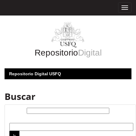
Skip
navigation
Repositorio
Digital
Repositorio Digital USFQ
Buscar
Buscar:
por