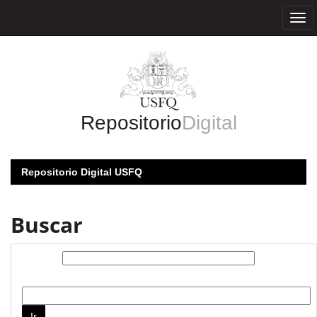
Skip
navigation
Repositorio
Digital
Repositorio Digital USFQ
Buscar
Buscar:
por