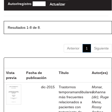
Autor/registro
Resultados 1-8 de 8.
Anterior
1
Siguiente
Resultados por ítem:
Vista
Fecha de
Título
Autor(es)
previa
publicación
dic-2015
Trastornos
Monar,
temporamandibulares
Johanna
más frecuentes
(dir)
;
Ruge
relacionados a
Mena,
pacientes con
Rossy