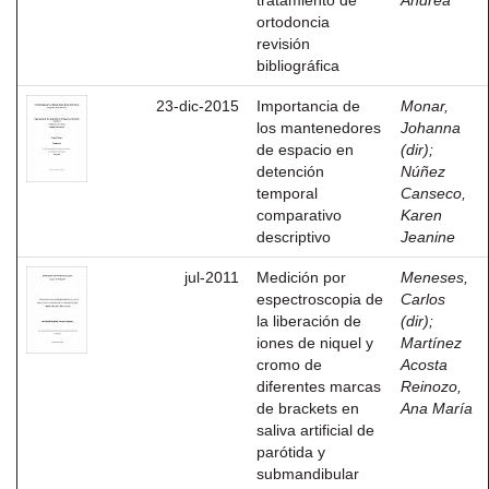
tratamiento de
Andrea
ortodoncia
revisión
bibliográfica
23-dic-2015
Importancia de
Monar,
los mantenedores
Johanna
de espacio en
(dir)
;
detención
Núñez
temporal
Canseco,
comparativo
Karen
descriptivo
Jeanine
jul-2011
Medición por
Meneses,
espectroscopia de
Carlos
la liberación de
(dir)
;
iones de niquel y
Martínez
cromo de
Acosta
diferentes marcas
Reinozo,
de brackets en
Ana María
saliva artificial de
parótida y
submandibular