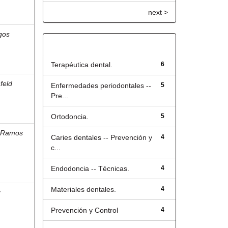
next >
gos
Título
Terapéutica dental.
6
feld
Enfermedades periodontales --
5
Pre...
Ortodoncia.
5
;
Ramos
Caries dentales -- Prevención y
4
c...
Endodoncia -- Técnicas.
4
Materiales dentales.
4
z
Prevención y Control
4