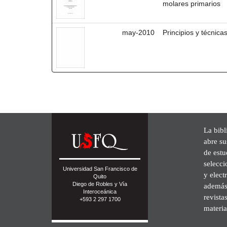
molares primarios
may-2010
Principios y técnic
La bibl
abre su
de est
selecci
Universidad San Francisco de
y elect
Quito
Diego de Robles y Vía
además 
Interoceánica
revista
+593 2 297 1700
materia