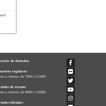
ocín
rarios de Atención
mestres regulares:
nes a viernes: de 7h00 a 21h00
ríodos de verano:
nes a viernes: de 8h00 a 20h00
iados oficiales: