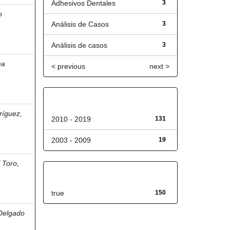
Adhesivos Dentales
3
o
Análisis de Casos
3
Análisis de casos
3
ea
< previous
next >
Fecha de lanzamiento
ríguez,
2010 - 2019
131
2003 - 2009
19
 Toro,
Has File(s)
true
150
Delgado