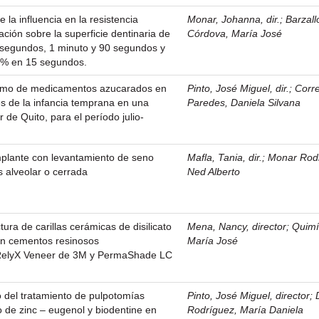
e la influencia en la resistencia
Monar, Johanna, dir.
;
Barzall
ación sobre la superficie dentinaria de
Córdova, María José
segundos, 1 minuto y 90 segundos y
37% en 15 segundos.
sumo de medicamentos azucarados en
Pinto, José Miguel, dir.
;
Corr
ies de la infancia temprana en una
Paredes, Daniela Silvana
 de Quito, para el período julio-
mplante con levantamiento de seno
Mafla, Tania, dir.
;
Monar Rod
s alveolar o cerrada
Ned Alberto
tura de carillas cerámicas de disilicato
Mena, Nancy, director
;
Quimí
con cementos resinosos
María José
 RelyX Veneer de 3M y PermaShade LC
 del tratamiento de pulpotomías
Pinto, José Miguel, director
;
o de zinc – eugenol y biodentine en
Rodríguez, María Daniela