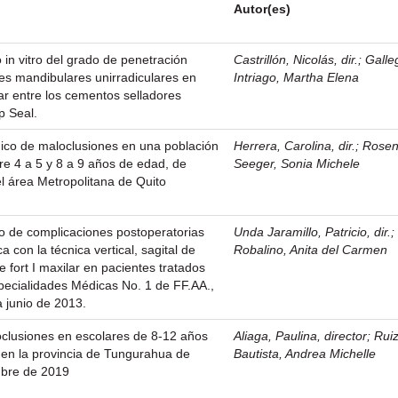
Autor(es)
 in vitro del grado de penetración
Castrillón, Nicolás, dir.
;
Galle
es mandibulares unirradiculares en
Intriago, Martha Elena
lar entre los cementos selladores
 Seal.
ico de maloclusiones en una población
Herrera, Carolina, dir.
;
Rosen
re 4 a 5 y 8 a 9 años de edad, de
Seeger, Sonia Michele
el área Metropolitana de Quito
vo de complicaciones postoperatorias
Unda Jaramillo, Patricio, dir.
a con la técnica vertical, sagital de
Robalino, Anita del Carmen
 fort I maxilar en pacientes tratados
specialidades Médicas No. 1 de FF.AA.,
 junio de 2013.
oclusiones en escolares de 8-12 años
Aliaga, Paulina, director
;
Rui
 en la provincia de Tungurahua de
Bautista, Andrea Michelle
mbre de 2019