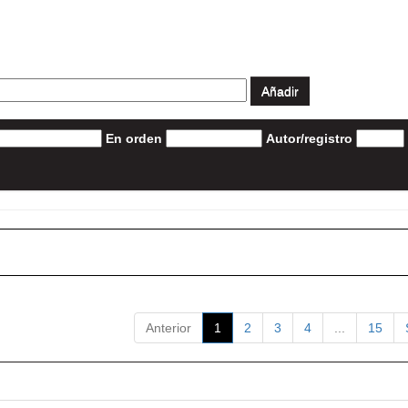
En orden
Autor/registro
Anterior
1
2
3
4
...
15