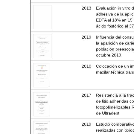
2013
Evaluación in vitro d
adhesiva de la aplic
EDTA al 18% en 15 
ácido fosfórico al 
2019
Influencia del con
la aparición de car
población preescolar
octubre 2019
2010
Colocación de un i
maxilar técnica tran
2017
Resistencia a la frac
de litio adheridas 
fotopolimerizables
de Ultradent
2019
Estudio comparativo
realizadas con óxid