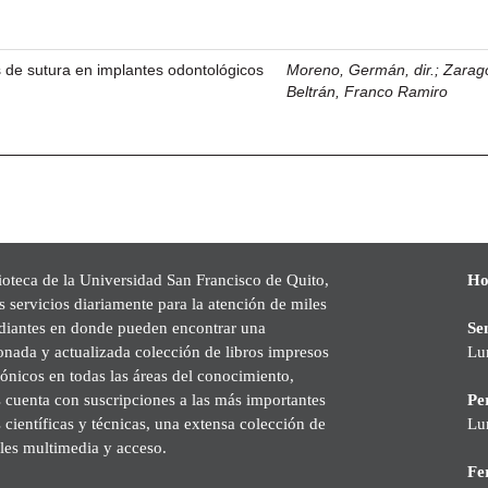
as de sutura en implantes odontológicos
Moreno, Germán, dir.
;
Zarag
Beltrán, Franco Ramiro
ioteca de la Universidad San Francisco de Quito,
Ho
s servicios diariamente para la atención de miles
udiantes en donde pueden encontrar una
Se
onada y actualizada colección de libros impresos
Lu
rónicos en todas las áreas del conocimiento,
cuenta con suscripciones a las más importantes
Pe
s científicas y técnicas, una extensa colección de
Lu
les multimedia y acceso.
Fer