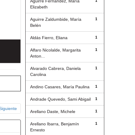
Aguirre Fernández, María
1
Elizabeth
Aguirre Zaldumbide, María
1
Belén
Aldás Fierro, Eliana
1
Alfaro Nicolalde, Margarita
1
Anton...
Alvarado Cabrera, Daniela
1
Carolina
Andino Casares, María Paulina
1
Andrade Quevedo, Sami Abigail
1
Siguiente
Arellano Daste, Michele
1
Arellano Ibarra, Benjamín
1
Ernesto