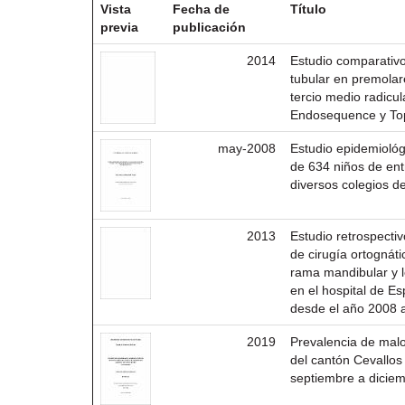
Vista
Fecha de
Título
previa
publicación
2014
Estudio comparativo
tubular en premolar
tercio medio radicu
Endosequence y Top
may-2008
Estudio epidemiológ
de 634 niños de ent
diversos colegios d
2013
Estudio retrospecti
de cirugía ortognátic
rama mandibular y le
en el hospital de E
desde el año 2008 a
2019
Prevalencia de mal
del cantón Cevallos
septiembre a dicie