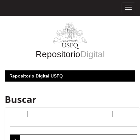
Skip
navigation
Repositorio
Digital
Repositorio Digital USFQ
Buscar
Buscar:
por