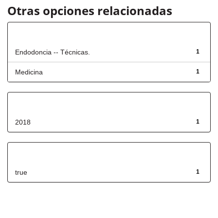
Otras opciones relacionadas
Título
Endodoncia -- Técnicas.
1
Medicina
1
Fecha de lanzamiento
2018
1
Has File(s)
true
1