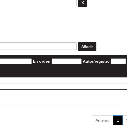
En orden
Autor/registro
Anterior
1