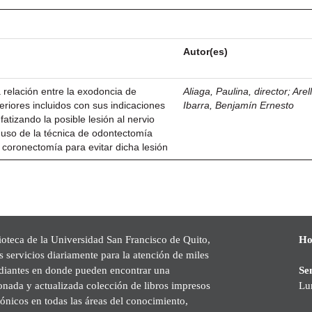
Autor(es)
a relación entre la exodoncia de
Aliaga, Paulina, director
;
Arel
eriores incluidos con sus indicaciones
Ibarra, Benjamín Ernesto
atizando la posible lesión al nervio
el uso de la técnica de odontectomía
o coronectomía para evitar dicha lesión
ioteca de la Universidad San Francisco de Quito,
Ho
s servicios diariamente para la atención de miles
udiantes en donde pueden encontrar una
Se
onada y actualizada colección de libros impresos
Lu
rónicos en todas las áreas del conocimiento,