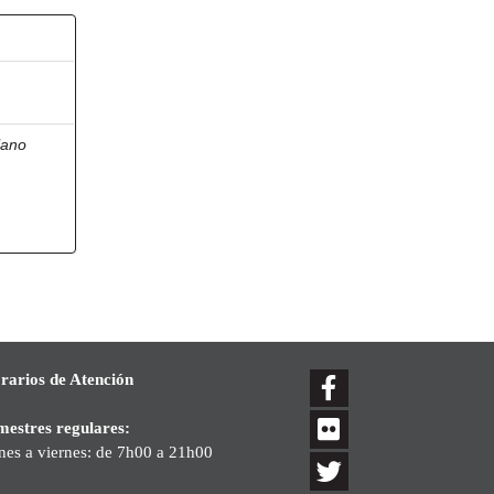
lano
rarios de Atención
mestres regulares:
nes a viernes: de 7h00 a 21h00