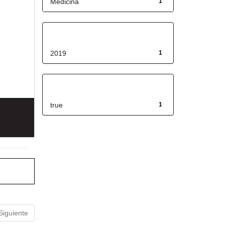
Medicina
1
Fecha de lanzamiento
2019
1
Has File(s)
true
1
Siguiente