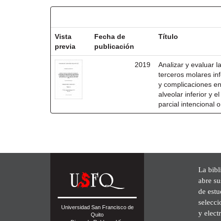
Resultados por ítem:
Vista
Fecha de
Título
previa
publicación
2019
Analizar y evaluar l
terceros molares inf
y complicaciones enf
alveolar inferior y 
parcial intencional 
La bibl
abre su
de est
selecci
Universidad San Francisco de
y elect
Quito