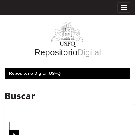
Skip
navigation
Repositorio
Digital
Repositorio Digital USFQ
Buscar
Buscar:
por