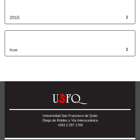
Fecha de lanzamiento
2015
1
Has File(s)
true
1
Universidad San Francisco de Quito
Diego de Robles y Vía Interoceánica
+593 2 297 1700