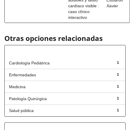
audibles y latido
Estuardo
cardíaco visible :
Xavier
caso clínico
interactivo
Otras opciones relacionadas
Título
Cardiología Pediátrica
1
Enfermedades
1
Medicina
1
Patología Quirúrgica
1
Salud pública
1
Fecha de lanzamiento