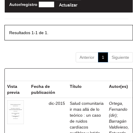
Autor/registro
Resultados 1-1 de 1.
Anterior
1
Siguiente
Resultados por ítem:
Vista
Fecha de
Título
Autor(es)
previa
publicación
dic-2015
Salud comunitaria
Ortega,
ir mas allá de lo
Fernando
teórico : un caso
(dir)
;
de ruidos
Barragán
cardíacos
Valdivieso,