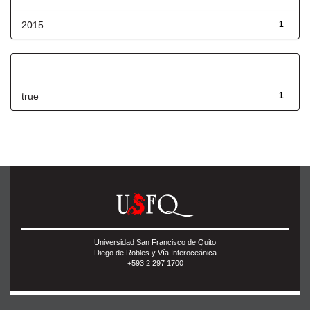
2015
1
Has File(s)
true
1
Universidad San Francisco de Quito
Diego de Robles y Vía Interoceánica
+593 2 297 1700