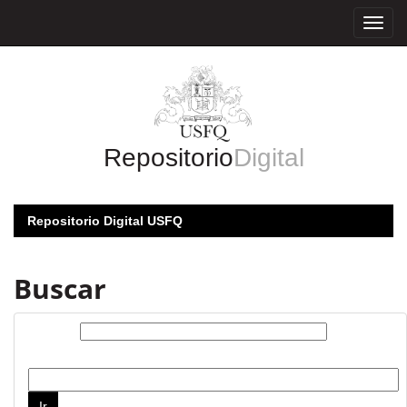
Skip
navigation
Repositorio
Digital
Repositorio Digital USFQ
Buscar
Buscar:
por