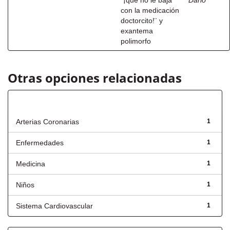
¨¡que no le baja
Dario
con la medicación
doctorcito!¨ y
exantema
polimorfo
Otras opciones relacionadas
Título
Arterias Coronarias
1
Enfermedades
1
Medicina
1
Niños
1
Sistema Cardiovascular
1