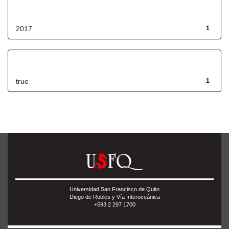
Fecha de lanzamiento
2017
1
Has File(s)
true
1
Universidad San Francisco de Quito
Diego de Robles y Vía Interoceánica
+593 2 297 1700