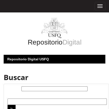
Skip
navigation
Repositorio
Digital
Repositorio Digital USFQ
Buscar
Buscar:
por