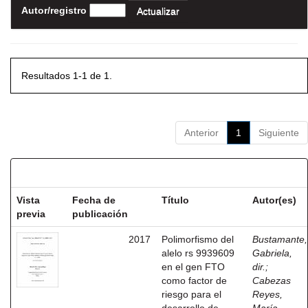
Autor/registro
Resultados 1-1 de 1.
Anterior
1
Siguiente
Resultados por ítem:
Vista
Fecha de
Título
Autor(es)
previa
publicación
2017
Polimorfismo del
Bustamante,
alelo rs 9939609
Gabriela,
en el gen FTO
dir.
;
como factor de
Cabezas
riesgo para el
Reyes,