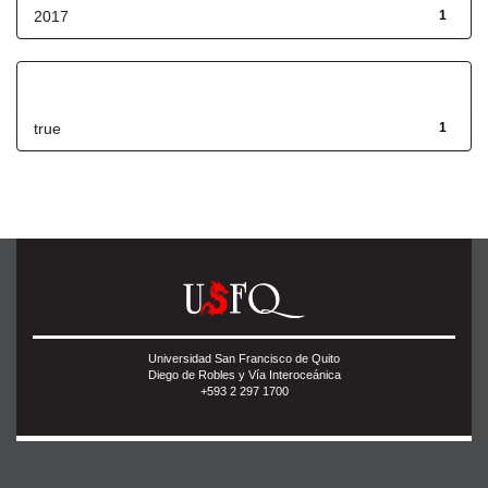
2017
1
Has File(s)
true
1
Universidad San Francisco de Quito
Diego de Robles y Vía Interoceánica
+593 2 297 1700