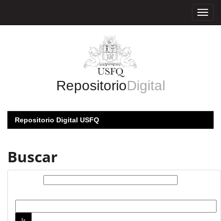
Skip
navigation
Repositorio
Digital
Repositorio Digital USFQ
Buscar
Buscar:
por