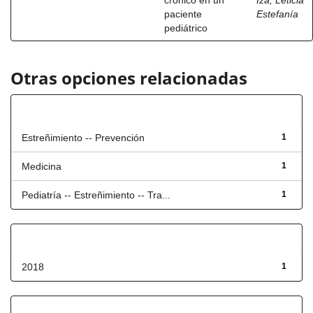
crónico en un
Iza, Leticia
paciente
Estefanía
pediátrico
Otras opciones relacionadas
Título
Estreñimiento -- Prevención
1
Medicina
1
Pediatría -- Estreñimiento -- Tra...
1
Fecha de lanzamiento
2018
1
Has File(s)