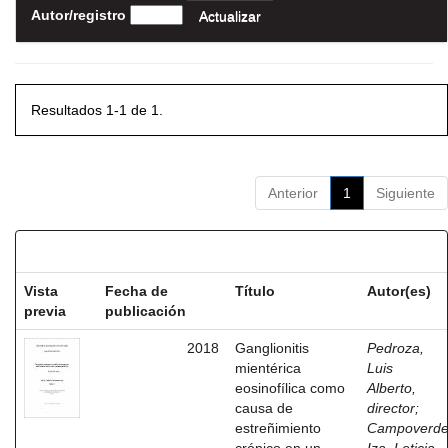
Autor/registro
Resultados 1-1 de 1.
Anterior
1
Siguiente
Resultados por ítem:
Vista
Fecha de
Título
Autor(es)
previa
publicación
2018
Ganglionitis
Pedroza,
mientérica
Luis
eosinofílica como
Alberto,
causa de
director
;
estreñimiento
Campoverd