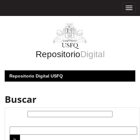
Skip
navigation
Repositorio
Digital
Repositorio Digital USFQ
Buscar
Buscar:
por