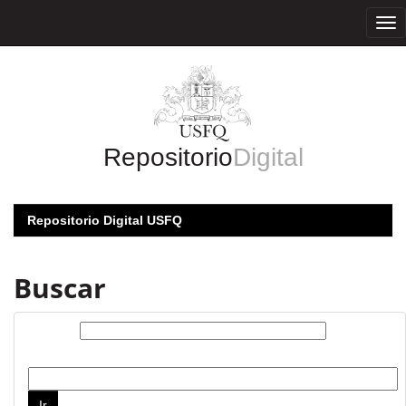
Skip
navigation
Repositorio
Digital
Repositorio Digital USFQ
Buscar
Buscar:
por