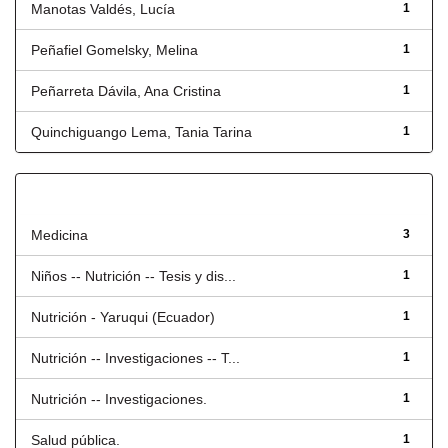
Manotas Valdés, Lucía
1
Peñafiel Gomelsky, Melina
1
Peñarreta Dávila, Ana Cristina
1
Quinchiguango Lema, Tania Tarina
1
Título
Medicina
3
Niños -- Nutrición -- Tesis y dis...
1
Nutrición - Yaruqui (Ecuador)
1
Nutrición -- Investigaciones -- T...
1
Nutrición -- Investigaciones.
1
Salud pública.
1