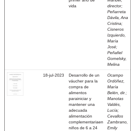
primer año de
Maribel,
vida
director
;
Peñarreta
Dávila, Ana
Cristina
;
Cisneros
Izquierdo,
María
José
;
Peñafiel
Gomelsky,
Melina
18-jul-2023
Desarrollo de un
Ocampo
váucher para la
Ordóñez,
compra de
María
alimentos
Belén, dir.
;
parainiciar y
Manotas
mantener una
Valdés,
adecuada
Lucía
;
alimentación
Cevallos
complementariaen
Zambrano,
niños de 6 a 24
Emily