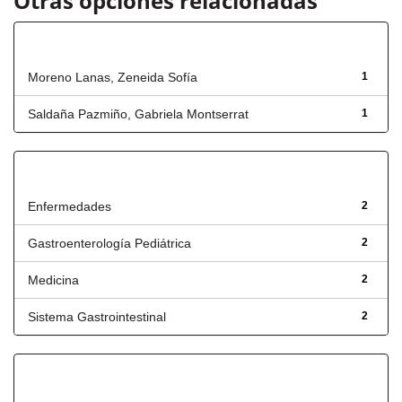
Otras opciones relacionadas
Autor
Moreno Lanas, Zeneida Sofía
1
Saldaña Pazmiño, Gabriela Montserrat
1
Título
Enfermedades
2
Gastroenterología Pediátrica
2
Medicina
2
Sistema Gastrointestinal
2
Fecha de lanzamiento