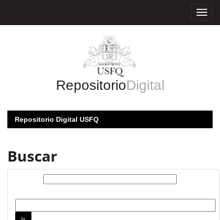
Skip
navigation
Repositorio
Digital
Repositorio Digital USFQ
Buscar
Buscar:
por