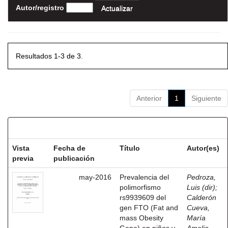
Autor/registro
Resultados 1-3 de 3.
Anterior
1
Siguiente
Resultados por ítem:
Vista
Fecha de
Título
Autor(es)
previa
publicación
may-2016
Prevalencia del
Pedroza,
polimorfismo
Luis (dir)
;
rs9939609 del
Calderón
gen FTO (Fat and
Cueva,
mass Obesity
María