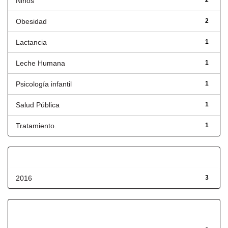
Niños
2
Obesidad
2
Lactancia
1
Leche Humana
1
Psicología infantil
1
Salud Pública
1
Tratamiento.
1
Fecha de lanzamiento
2016
3
Has File(s)