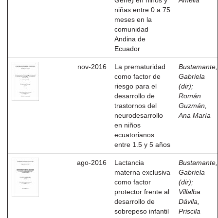
Gene) en niños y
Amelia
niñas entre 0 a 75
meses en la
comunidad
Andina de
Ecuador
nov-2016
La prematuridad
Bustamante,
como factor de
Gabriela
riesgo para el
(dir)
;
desarrollo de
Román
trastornos del
Guzmán,
neurodesarrollo
Ana María
en niños
ecuatorianos
entre 1.5 y 5 años
ago-2016
Lactancia
Bustamante,
materna exclusiva
Gabriela
como factor
(dir)
;
protector frente al
Villalba
desarrollo de
Dávila,
sobrepeso infantil
Priscila