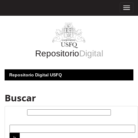
Skip
navigation
Repositorio
Digital
Repositorio Digital USFQ
Buscar
Buscar:
por