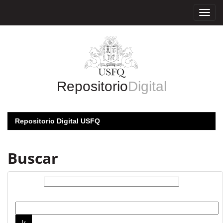
Skip
navigation
Repositorio
Digital
Repositorio Digital USFQ
Buscar
Buscar:
por