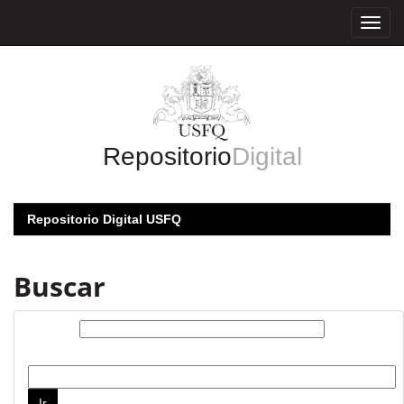
Skip
navigation
Repositorio
Digital
Repositorio Digital USFQ
Buscar
Buscar:
por