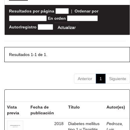
Resultados por página
|
Ordenar por
En orden
Autor/registro
Resultados 1-1 de 1.
Anterior
1
Siguiente
Resultados por ítem:
Vista
Fecha de
Título
Autor(es)
previa
publicación
2018
Diabetes mellitus
Pedroza,
tipo 1 y Tiroiditis
Luis