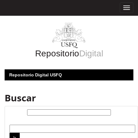
Skip
navigation
Repositorio
Digital
Repositorio Digital USFQ
Buscar
Buscar:
por