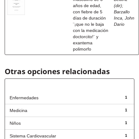
años de edad,
(dir)
;
con fiebre de 5
Barzallo
días de duración
Inca, John
¨¡que no le baja
Dario
con la medicación
doctorcito!¨ y
exantema
polimorfo
Otras opciones relacionadas
Título
Enfermedades
1
Medicina
1
Niños
1
Sistema Cardiovascular
1