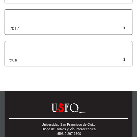
Fecha de lanzamiento
2017
1
Has File(s)
true
1
Universidad San Francisco de Quito
Diego de Robles y Vía Interoceánica
+593 2 297 1700