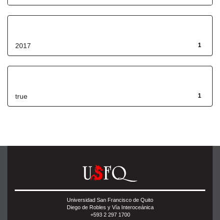
Fecha de lanzamiento
2017
1
Has File(s)
true
1
Universidad San Francisco de Quito
Diego de Robles y Vía Interoceánica
+593 2 297 1700