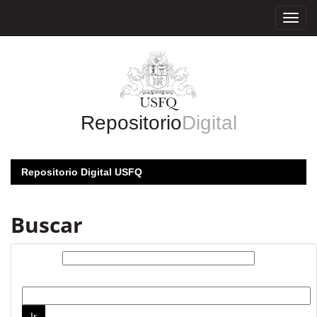
Skip
navigation
Repositorio
Digital
Repositorio Digital USFQ
Buscar
Buscar:
por