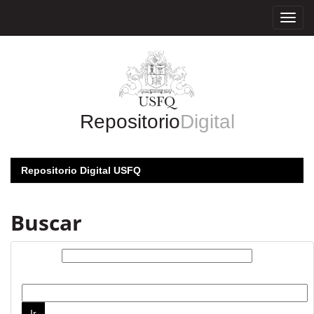
Skip
navigation
Repositorio
Digital
Repositorio Digital USFQ
Buscar
Buscar:
por