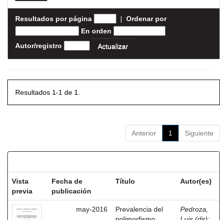
Resultados por página
|
Ordenar por
En orden
Autor/registro
Resultados 1-1 de 1.
Anterior
1
Siguiente
Resultados por ítem:
Vista
Fecha de
Título
Autor(es)
previa
publicación
may-2016
Prevalencia del
Pedroza,
polimorfismo
Luis (dir)
;