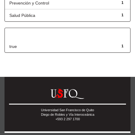
Prevención y Control
1
Salud Pública
1
Has File(s)
true
1
Universidad San Francisco de Quito
Diego de Robles y Vía Interoceánica
+593 2 297 1700