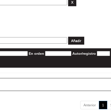
En orden
Autor/registro
Anterior
1