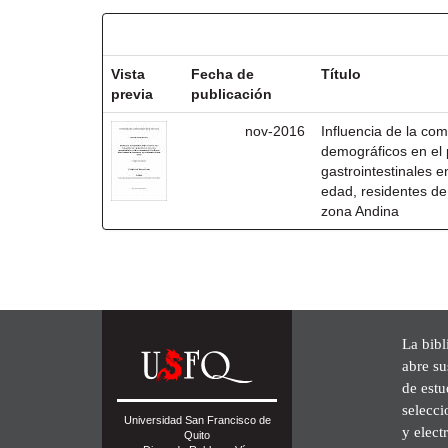
Resultados por ítem:
Vista
Fecha de
Título
previa
publicación
nov-2016
Influencia de la com
demográficos en el 
gastrointestinales 
edad, residentes de
zona Andina
La bibl
abre su
de est
selecci
Universidad San Francisco de
y elect
Quito