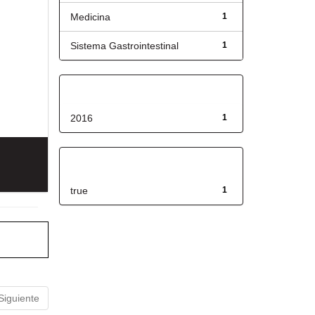
Medicina
1
Sistema Gastrointestinal
1
Fecha de lanzamiento
2016
1
Has File(s)
true
1
Siguiente