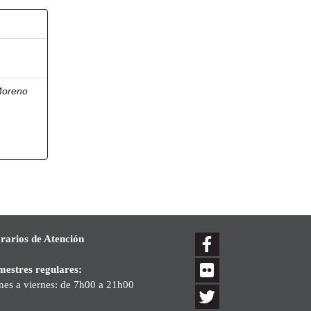
oreno
rarios de Atención
mestres regulares:
nes a viernes: de 7h00 a 21h00