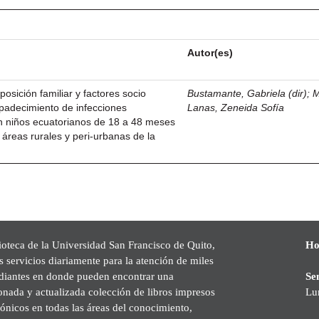
Autor(es)
posición familiar y factores socio
Bustamante, Gabriela (dir)
;
M
padecimiento de infecciones
Lanas, Zeneida Sofía
en niños ecuatorianos de 18 a 48 meses
 áreas rurales y peri-urbanas de la
ioteca de la Universidad San Francisco de Quito,
Ho
s servicios diariamente para la atención de miles
udiantes en donde pueden encontrar una
Se
onada y actualizada colección de libros impresos
Lu
rónicos en todas las áreas del conocimiento,