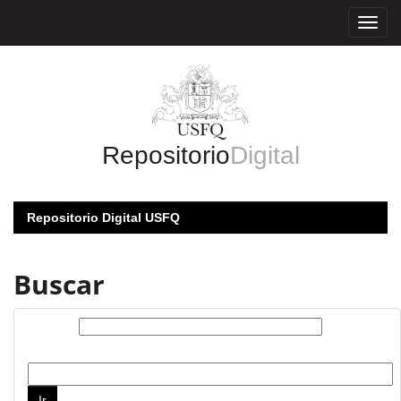
Skip
navigation
Repositorio
Digital
Repositorio Digital USFQ
Buscar
Buscar:
por