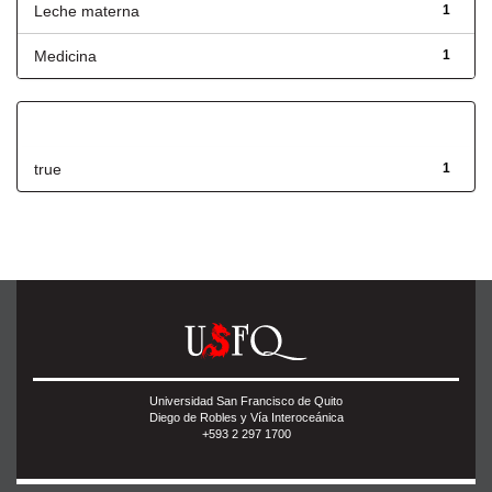
Leche materna
1
Medicina
1
Has File(s)
true
1
Universidad San Francisco de Quito
Diego de Robles y Vía Interoceánica
+593 2 297 1700