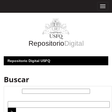
Skip
navigation
Repositorio
Digital
Repositorio Digital USFQ
Buscar
Buscar:
por