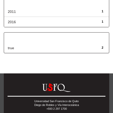
Fecha de lanzamiento
2011
1
2016
1
Has File(s)
true
2
Universidad San Francisco de Quito
Diego de Robles y Vía Interoceánica
+593 2 297 1700