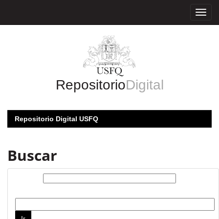
Skip
navigation
Repositorio
Digital
Repositorio Digital USFQ
Buscar
Buscar:
por